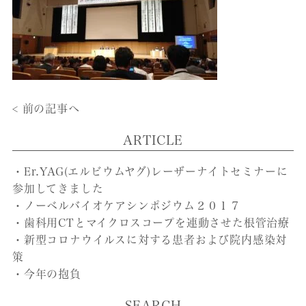
< 前の記事へ
ARTICLE
・Er.YAG(エルビウムヤグ)レーザーナイトセミナーに
参加してきました
・ノーベルバイオケアシンポジウム２０１７
・歯科用CTとマイクロスコープを連動させた根管治療
・新型コロナウイルスに対する患者および院内感染対
策
・今年の抱負
SEARCH