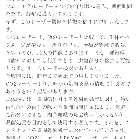
ウム ヤグ)レーザーを今年の年明けに購入、準備期間
を経て、診療に導入しております。
先ず、このレーザー機器の特徴を簡単に説明いたしま
す。
このレーザーは、他のレーザーと比較して、生体への
ダメージが少なく、治りが早く、治癒が綺麗である、
というのが、最大の特徴であります。また、硬組織
（歯）に対しても利用できる、虫歯部分の除去も可能
となる、唯一のレーザー機器であります。
全般的には、昨年まで臨床で使用しておりました、
CO2レーザーより、細かい処置を高い精度で行えるで
あろうという期待があります。
具体的には、歯周病に対する外科的処置に対し、汚染
歯根面への歯石の除去や歯周病原因菌により、化膿し
た部分にできる、肉芽組織の除去廓清（かくせい）、
殺菌処置を目的として使用する考えです。それを、メ
ンテナンスや歯周外科処置において行っていきます。
今後は、CO2レーザーとEr-YAGレーザーを、用途に