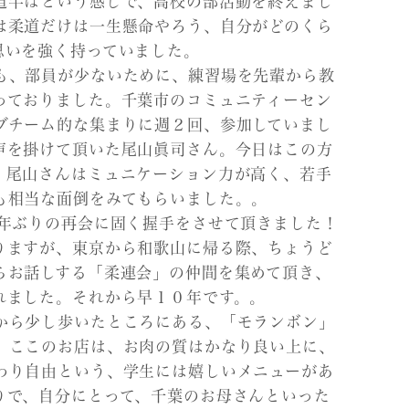
道半ばという感じで、高校の部活動を終えまし
は柔道だけは一生懸命やろう、自分がどのくら
思いを強く持っていました。
も、部員が少ないために、練習場を先輩から教
っておりました。千葉市のコミュニティーセン
ブチーム的な集まりに週２回、参加していまし
声を掛けて頂いた尾山眞司さん。今日はこの方
。尾山さんはミュニケーション力が高く、若手
も相当な面倒をみてもらいました。。
０年ぶりの再会に固く握手をさせて頂きました！
りますが、東京から和歌山に帰る際、ちょうど
らお話しする「柔連会」の仲間を集めて頂き、
れました。それから早１０年です。。
から少し歩いたところにある、「モランボン」
。ここのお店は、お肉の質はかなり良い上に、
わり自由という、学生には嬉しいメニューがあ
りで、自分にとって、千葉のお母さんといった