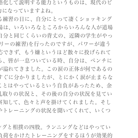
語化して説明する能力というものは、現代のビ
力になっていますよね。
る練習の日に、自分にとって凄くショッキング
場は、いろいろなところからいろんな人が道場
自分と同じくらいの背丈の、近隣の学生がやっ
リーの練習)を行ったのですが、パワーが違う
応できず、もう嫌というほど散々に投げられて
ら、皆が一息ついている時、自分は、ベンチに
が溢れてきました。この涙の正体が何であるの
すぐに分かりましたが、とにかく涙が止まらな
ことはやっているという自負があったため、余
乱取りの状況と、その後の自分の状況を見てい
察知して、色々と声を掛けてくれました。そし
やトレーニングの状況を聞いてくれて、いくつ
ングと相撲の四股。ランニングなどはやってい
負荷をかけたトレーニングをするほうが効果的