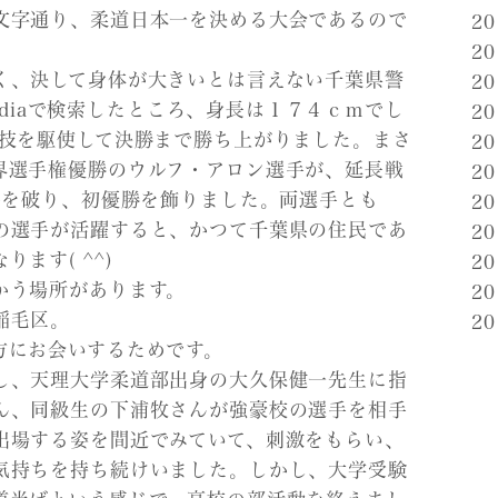
文字通り、柔道日本一を決める大会であるので
2
2
く、決して身体が大きいとは言えない千葉県警
2
pediaで検索したところ、身長は１７４ｃｍでし
2
寝技を駆使して決勝まで勝ち上がりました。まさ
2
界選手権優勝のウルフ・アロン選手が、延長戦
2
手を破り、初優勝を飾りました。両選手とも
2
の選手が活躍すると、かつて千葉県の住民であ
2
ます( ^^)
2
かう場所があります。
2
稲毛区。
2
方にお会いするためです。
し、天理大学柔道部出身の大久保健一先生に指
ん、同級生の下浦牧さんが強豪校の選手を相手
出場する姿を間近でみていて、刺激をもらい、
気持ちを持ち続けいました。しかし、大学受験