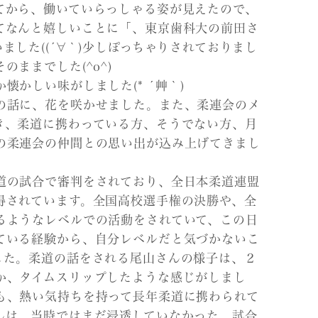
てから、働いていらっしゃる姿が見えたので、
てなんと嬉しいことに「、東京歯科大の前田さ
ました((´∀｀)少しぽっちゃりされておりまし
ままでした(^o^)
懐かしい味がしました(* ´艸｀)
の話に、花を咲かせました。また、柔連会のメ
き、柔道に携わっている方、そうでない方、月
の柔連会の仲間との思い出が込み上げてきまし
道の試合で審判をされており、全日本柔道連盟
得されています。全国高校選手権の決勝や、全
るようなレベルでの活動をされていて、この日
ている経験から、自分レベルだと気づかないこ
した。柔道の話をされる尾山さんの様子は、２
か、タイムスリップしたような感じがしまし
も、熱い気持ちを持って長年柔道に携わられて
んは、当時ではまだ浸透していなかった、試合