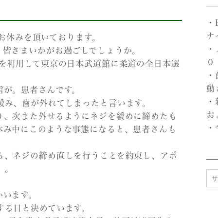
・
ナ
までお休みを頂いております。
・
、皆さまいかがお過ごしでしょうか。
０
クを利用して東京の日本武道館に柔道の全日本選
・
動
信が。患者さんです。
・
緩み、歯が外れてしまったと言います。
お
り、次また外せるようにネジを緩めに締めたも
・
休み中にこのような事態になると、患者さんも
ら、ネジの締め直しを行うことを約束し、アポ
。。
かいます。
する日と決めています。