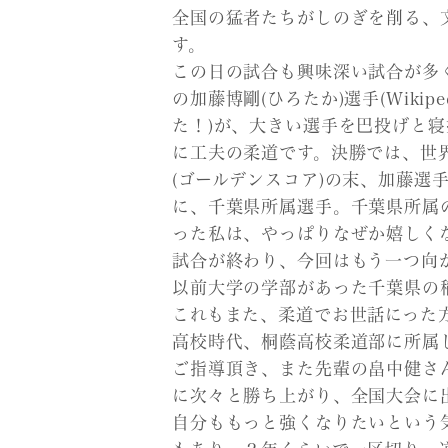
全国の猛者たちがしのぎを削る、
す。
この日の試合も興味深い試合が多
の加藤博剛(ひろたか)選手(Wiki
た！)が、大きい選手を巴投げと
に工夫の柔道です。決勝では、世
(ゴールデンスコア)の末、加藤選
に、千葉県所属選手。千葉県所属
った私は、やっぱりなぜか嬉しくなり
試合が終わり、今回はもう一つ向
以前大学の学部があった千葉県の
これもまた、柔道でお世話にった
高校時代、桐蔭高校柔道部に所属
ご指導頂き、また先輩の畠中健さ
に次々と勝ち上がり、全国大会に
自分ももっと強くなりたいという