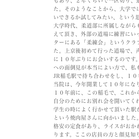
もあり、２年くらいで一区切り、
た。そのようなことから、大学で
いできるか試してみたい、という
大学時代、柔道部に所属しながら
えて頂き、外部の道場に練習にい
ターにある「柔練会」というクラ
た。上京後初めて行った道場で、
に１０年ぶりにお会いするのです
への面倒見が本当によい方で、私
JR稲毛駅で待ち合わせをし、１
当院は、今年開業して１０年にな
１０年前に、この稲毛で、これか
自分のためにお別れ会を開いてく
学生の時によく行かせて頂いた駅
という焼肉屋さんに向かいました
格安の定食があり、ライスがおか
ります。ここの店員の方と顔見知