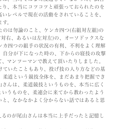
たり、本当にコツコツと頑張っておられたのを
高いレベルで現在の活動をされていることを、
ます。
のは勿論のこと、ケンカ四つ(右組対左組)の
右対右、あるいは左対左)の、オーソドックスな
ンカ四つの組手の状況の有利、不利をよく理解
て、自分が下になった時の、下からの寝技の攻撃
て、マンツーマンで教えて頂いたりしました。
けていたこともあり、投げ技の入り方などの基
、柔道という競技全体を、まだあまり把握でき
山さんは、柔道競技というものを、本当に広く
というものを、柔連会に来てから教わったよう
いと、なかなかよく分からない話ではあると思
えるのが尾山さんは本当に上手だったと記憶し