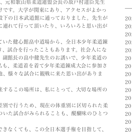
で、元和歌山県柔道連盟会長の故戸村達臣先生
けです。大学が関東にあり、アクセスがよかっ
段下の日本武道館に通っておりました。先生が
2
に連れて行って頂いたり、いろいろと思い出が
2
2
ていた健心館畠中道場から、全日本少年柔道錬
2
き、試合を行ったこともあります。社会人にな
2
、副館長の畠中健先生のお誘いで、少年柔道の
2
私も、柔道着を着て少年柔道錬成大会に参加さ
2
他、様々な試合に観戦に来た思い出がありま
2
2
来するこの場所は、私にとって、大切な場所の
2
2
差別で行うため、現在の体重別に区切られた柔
2
ついた試合がみられることも、醍醐味のひとつ
2
2
できなくても、この全日本選手権を目指して、
2