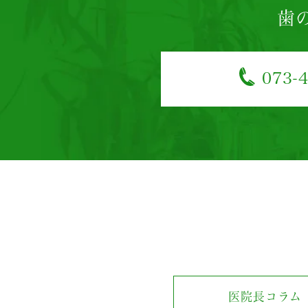
歯
073-
医院長コラム