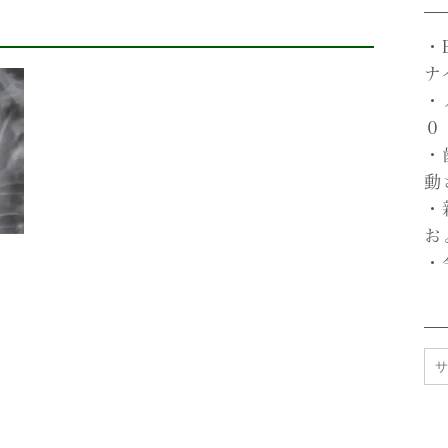
・
ナ
・
０
・
動
・
お
・