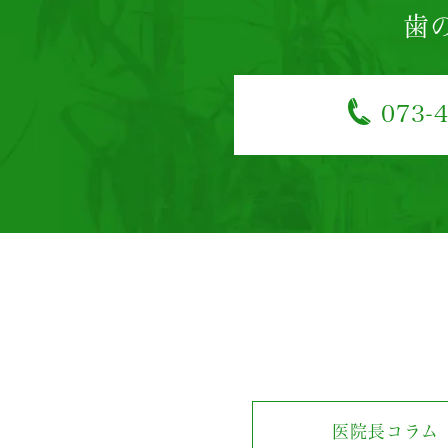
歯
073-
医院長コラム