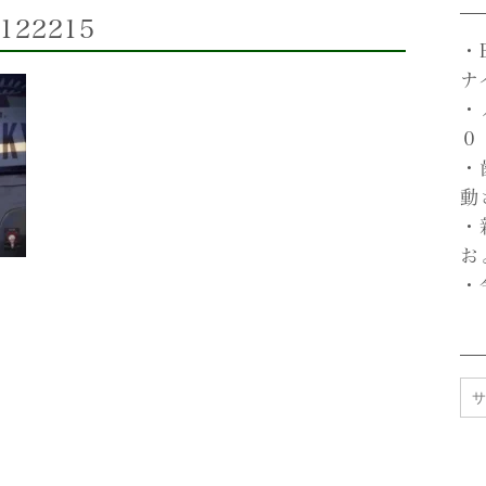
-122215
・
ナ
・
０
・
動
・
お
・