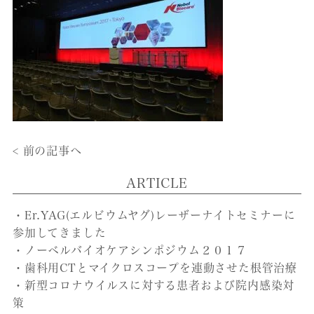
< 前の記事へ
ARTICLE
・Er.YAG(エルビウムヤグ)レーザーナイトセミナーに
参加してきました
・ノーベルバイオケアシンポジウム２０１７
・歯科用CTとマイクロスコープを連動させた根管治療
・新型コロナウイルスに対する患者および院内感染対
策