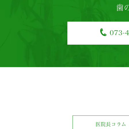
歯
073-
医院長コラム