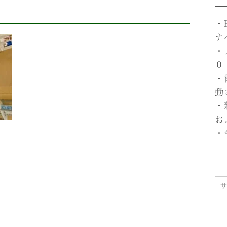
・
ナ
・
０
・
動
・
お
・